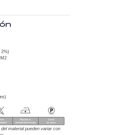
ión
- 2%)
 M2
res)
ra del material pueden variar con
ra.