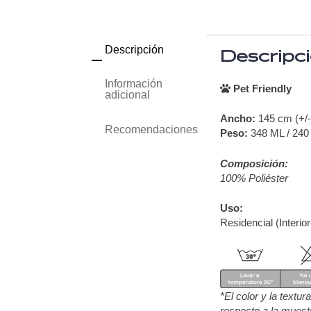
Descripción
Descripc
Información
Pet Friendly
adicional
Ancho:
145 cm (+/
Recomendaciones
Peso:
348 ML / 240
Composición:
100% Poliéster
Uso:
Residencial (Interio
*El color y la textu
respecto a la muest