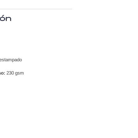
ión
 estampado
so:
230 gsm