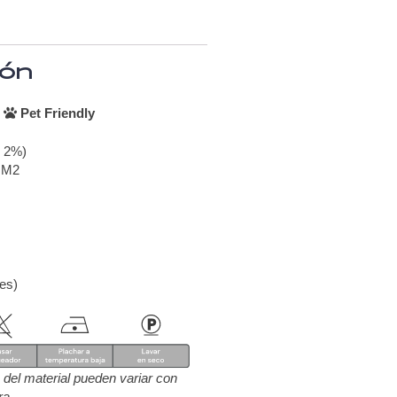
ión
–
Pet Friendly
- 2%)
 M2
res)
ra del material pueden variar con
ra.