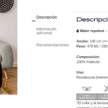
Descripción
Descripc
Información
Water repelent
adicional
Ancho:
145 cm (+/
Recomendaciones
Peso:
478 ML / 330
Composición:
100% Poliéster
Uso:
Residencial (Interio
*El color y la textu
respecto a la muest