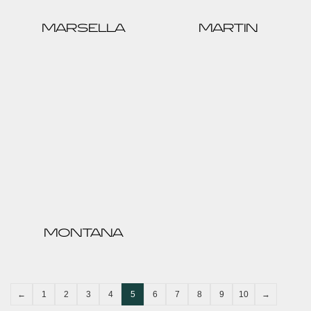
MARSELLA
MARTIN
MONTANA
←
1
2
3
4
5
6
7
8
9
10
→