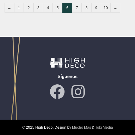
←
1
2
3
4
5
6
7
8
9
10
→
Síguenos
© 2025 High Deco. Design by
Mucho Más
&
Toki Media